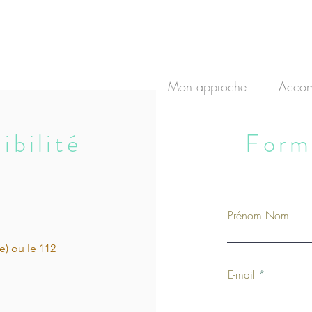
Mon approche
Accom
ibilité
Form
Contact & rendez-vous
Prénom Nom
e) ou le 112
E-mail